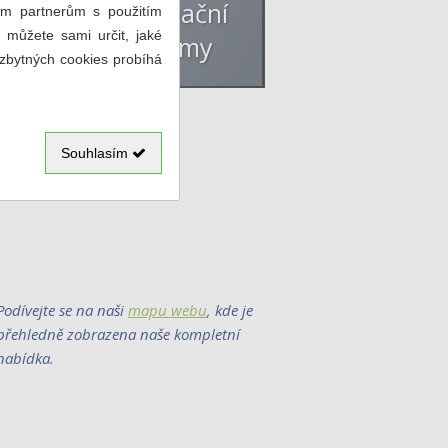
a,
informační
im partnerům s použitím
 můžete sami určit, jaké
ing
systémy
ezbytných cookies probíhá
Souhlasím
Podívejte se na naši
mapu webu
, kde je
přehledně zobrazena naše kompletní
nabídka.