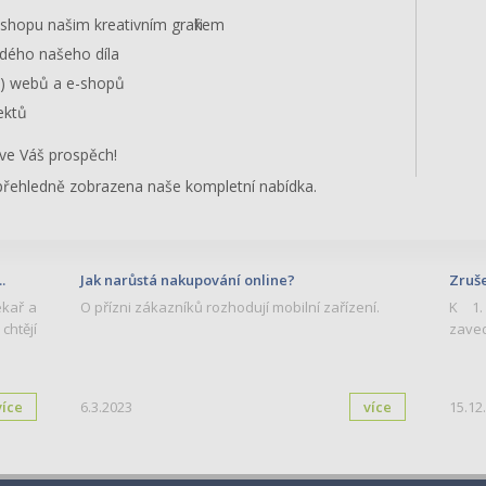
hopu našim kreativním grafikem
dého našeho díla
e) webů a e-shopů
ektů
 ve Váš prospěch!
 přehledně zobrazena naše kompletní nabídka.
.
Jak narůstá nakupování online?
Zruše
ékař a
O přízni zákazníků rozhodují mobilní zařízení.
K 1.
 chtějí
zaved
více
6.3.2023
více
15.12