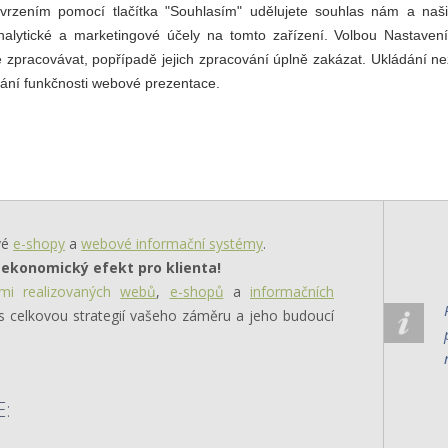
responzivní
reklam
tvrzením pomocí tlačítka "Souhlasím" udělujete souhlas nám a naš
-shopy
nalytické a marketingové účely na tomto zařízení. Volbou Nastavení
weby
market
 zpracovávat, popřípadě jejich zpracování úplně zakázat. Ukládání n
vání funkčnosti webové prezentace.
opy, webové informační systémy
vé
e-shopy
a
webové informační systémy
.
 ekonomický efekt pro klienta!
mi realizovaných
webů
,
e-shopů
a
informačních
 celkovou strategií vašeho záměru a jeho budoucí
: