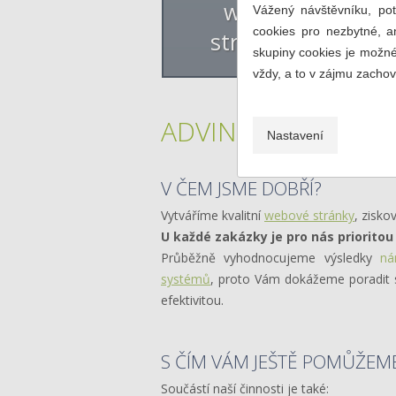
www
Vážený návštěvníku, po
e
cookies pro nezbytné, a
stránky
skupiny cookies je možné
vždy, a to v zájmu zacho
ADVIN - weby, e-sh
Nastavení
V ČEM JSME DOBŘÍ?
Vytváříme kvalitní
webové stránky
, zisko
U každé zakázky je pro nás prioritou
Průběžně vyhodnocujeme výsledky
ná
systémů
, proto Vám dokážeme poradit s
efektivitou.
S ČÍM VÁM JEŠTĚ POMŮŽEME
Součástí naší činnosti je také: