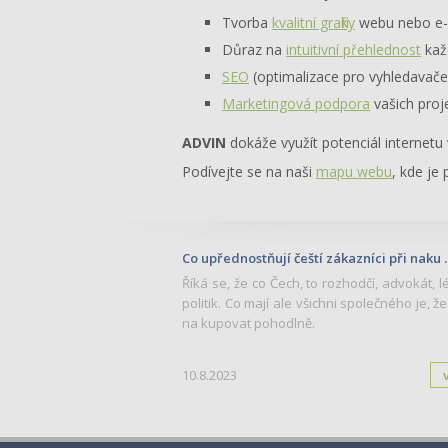
Tvorba
kvalitní grafiky
webu nebo e-s
Důraz na
intuitivní přehlednost
kaž
SEO
(optimalizace pro vyhledavač
Marketingová podpora
vašich proj
ADVIN
dokáže využít potenciál internetu
Podívejte se na naši
mapu webu
, kde je
Co upřednostňují čeští zákazníci při naku ..
Říká se, že co Čech, to rozhodčí, advokát, l
politik. Co mají ale všichni společného je, že
na kupovat pohodlně.
10.8.2023