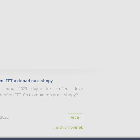
ní EET a dopad na e-shopy
 lednu 2023 dojde ke zrušení dříve
eného EET. Co to znamená pro e-shopy?
.2022
více
» archiv novinek