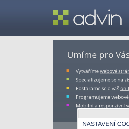
Umíme pro Vás
Vytváříme
webové strá
Specializujeme se na
z
Postaráme se o váš
on-
Programujeme
webové
Mobilní a responzivní
w
NASTAVENÍ CO