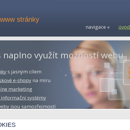
www stránky
navigace «
úvod
 naplno využít možností webu
nky
s jasným cílem
iskové e-shopy
na míru
line marketing
 informační systémy
eby jsou samozřejmostí
OKIES